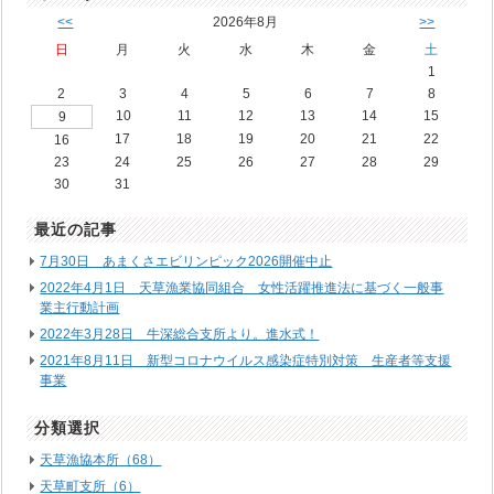
<<
2026年8月
>>
日
月
火
水
木
金
土
1
2
3
4
5
6
7
8
10
11
12
13
14
15
9
17
18
19
20
21
22
16
23
24
25
26
27
28
29
30
31
最近の記事
7月30日 あまくさエビリンピック2026開催中止
2022年4月1日 天草漁業協同組合 女性活躍推進法に基づく一般事
業主行動計画
2022年3月28日 牛深総合支所より。進水式！
2021年8月11日 新型コロナウイルス感染症特別対策 生産者等支援
事業
分類選択
天草漁協本所（68）
天草町支所（6）