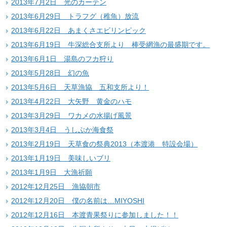
2013年7月2日 光のカーテン
2013年6月29日 トラフグ（稚魚）放流
2013年6月22日 あまくさエビリンピック
2013年6月19日 牛深総合支所より 棒受網漁の最盛期です。
2013年6月1日 湯島のフカ狩り
2013年5月28日 幻の魚
2013年5月6日 天草漁協 五和支所より！
2013年4月22日 大矢野 黄金のハモ
2013年3月29日 ワカメの水揚げ風景
2013年3月4日 うしぶか海食祭
2013年2月19日 天草食の祭典2013（本渡港 特設会場）
2013年1月19日 美味しいブリ
2013年1月9日 大漁祈願
2012年12月25日 漁協朝市
2012年12月20日 僕の名前は…MIYOSHI
2012年12月16日 本渡青果祭りに参加しました！！