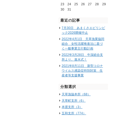
23
24
25
26
27
28
29
30
31
最近の記事
7月30日 あまくさエビリンピ
ック2026開催中止
2022年4月1日 天草漁業協同
組合 女性活躍推進法に基づ
く一般事業主行動計画
2022年3月28日 牛深総合支
所より。進水式！
2021年8月11日 新型コロナ
ウイルス感染症特別対策 生
産者等支援事業
分類選択
天草漁協本所（68）
天草町支所（6）
本渡支所（3）
五和支所（774）