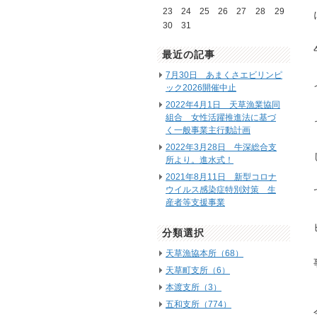
23
24
25
26
27
28
29
30
31
最近の記事
7月30日 あまくさエビリンピ
ック2026開催中止
2022年4月1日 天草漁業協同
組合 女性活躍推進法に基づ
く一般事業主行動計画
2022年3月28日 牛深総合支
所より。進水式！
2021年8月11日 新型コロナ
ウイルス感染症特別対策 生
産者等支援事業
分類選択
天草漁協本所（68）
天草町支所（6）
本渡支所（3）
五和支所（774）