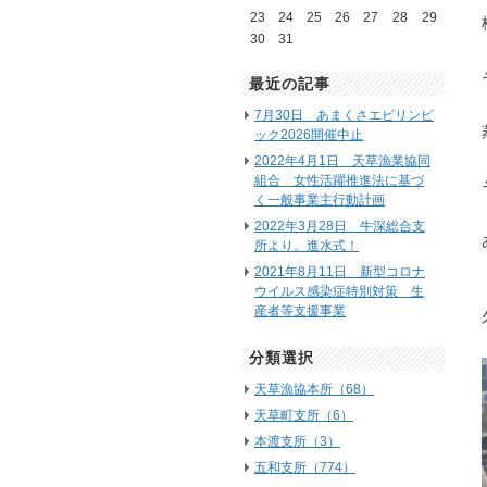
23
24
25
26
27
28
29
30
31
最近の記事
7月30日 あまくさエビリンピ
ック2026開催中止
2022年4月1日 天草漁業協同
組合 女性活躍推進法に基づ
く一般事業主行動計画
2022年3月28日 牛深総合支
所より。進水式！
2021年8月11日 新型コロナ
ウイルス感染症特別対策 生
産者等支援事業
分類選択
天草漁協本所（68）
天草町支所（6）
本渡支所（3）
五和支所（774）