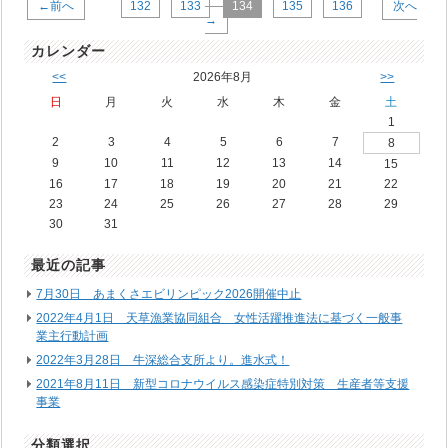
←前へ
132
133
134
135
136
次へ
→
カレンダー
<<
2026年8月
>>
日
月
火
水
木
金
土
1
2
3
4
5
6
7
8
9
10
11
12
13
14
15
16
17
18
19
20
21
22
23
24
25
26
27
28
29
30
31
最近の記事
7月30日 あまくさエビリンピック2026開催中止
2022年4月1日 天草漁業協同組合 女性活躍推進法に基づく一般事
業主行動計画
2022年3月28日 牛深総合支所より。進水式！
2021年8月11日 新型コロナウイルス感染症特別対策 生産者等支援
事業
分類選択