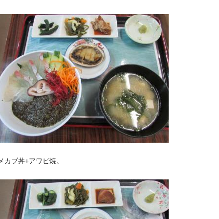
メカブ丼+アワビ焼。