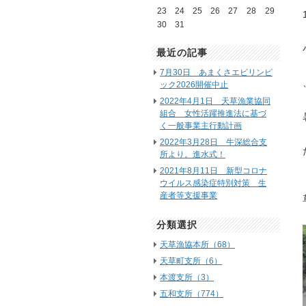
23
24
25
26
27
28
29
30
31
最近の記事
7月30日 あまくさエビリンピ
ック2026開催中止
2022年4月1日 天草漁業協同
組合 女性活躍推進法に基づ
く一般事業主行動計画
2022年3月28日 牛深総合支
所より。進水式！
2021年8月11日 新型コロナ
ウイルス感染症特別対策 生
産者等支援事業
分類選択
天草漁協本所（68）
天草町支所（6）
本渡支所（3）
五和支所（774）