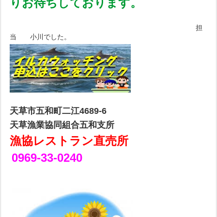
りお待ちしております。
担
当 小川でした。
天草市五和町二江4689-6
天草漁業協同組合五和支所
漁協レストラン直売所
0969-33-0240