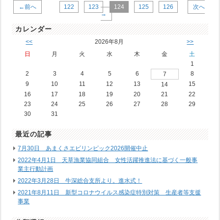
←前へ
122
123
124
125
126
次へ
→
カレンダー
<<
2026年8月
>>
日
月
火
水
木
金
土
1
2
3
4
5
6
8
7
9
10
11
12
13
15
14
16
17
18
19
20
21
22
23
24
25
26
27
28
29
30
31
最近の記事
7月30日 あまくさエビリンピック2026開催中止
2022年4月1日 天草漁業協同組合 女性活躍推進法に基づく一般事
業主行動計画
2022年3月28日 牛深総合支所より。進水式！
2021年8月11日 新型コロナウイルス感染症特別対策 生産者等支援
事業