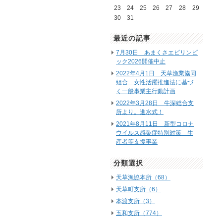
23
24
25
26
27
28
29
30
31
最近の記事
7月30日 あまくさエビリンピ
ック2026開催中止
2022年4月1日 天草漁業協同
組合 女性活躍推進法に基づ
く一般事業主行動計画
2022年3月28日 牛深総合支
所より。進水式！
2021年8月11日 新型コロナ
ウイルス感染症特別対策 生
産者等支援事業
分類選択
天草漁協本所（68）
天草町支所（6）
本渡支所（3）
五和支所（774）