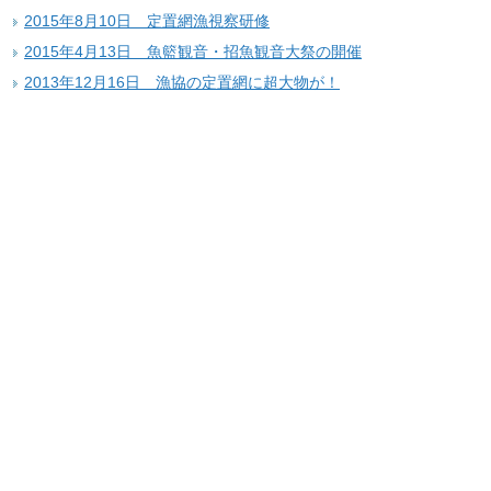
2015年8月10日 定置網漁視察研修
2015年4月13日 魚籃観音・招魚観音大祭の開催
2013年12月16日 漁協の定置網に超大物が！