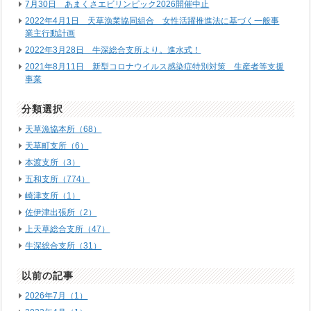
7月30日 あまくさエビリンピック2026開催中止
2022年4月1日 天草漁業協同組合 女性活躍推進法に基づく一般事
業主行動計画
2022年3月28日 牛深総合支所より。進水式！
2021年8月11日 新型コロナウイルス感染症特別対策 生産者等支援
事業
分類選択
天草漁協本所（68）
天草町支所（6）
本渡支所（3）
五和支所（774）
崎津支所（1）
佐伊津出張所（2）
上天草総合支所（47）
牛深総合支所（31）
以前の記事
2026年7月（1）