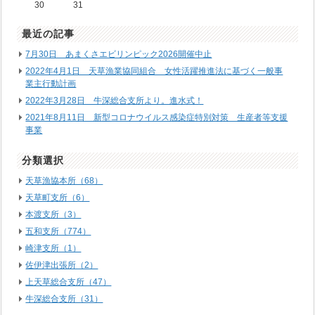
30
31
最近の記事
7月30日 あまくさエビリンピック2026開催中止
2022年4月1日 天草漁業協同組合 女性活躍推進法に基づく一般事
業主行動計画
2022年3月28日 牛深総合支所より。進水式！
2021年8月11日 新型コロナウイルス感染症特別対策 生産者等支援
事業
分類選択
天草漁協本所（68）
天草町支所（6）
本渡支所（3）
五和支所（774）
崎津支所（1）
佐伊津出張所（2）
上天草総合支所（47）
牛深総合支所（31）