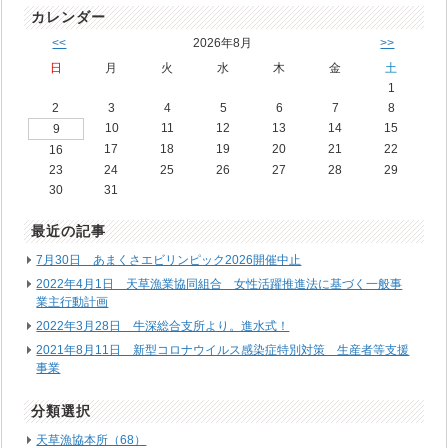
カレンダー
<<
2026年8月
>>
日
月
火
水
木
金
土
1
2
3
4
5
6
7
8
10
11
12
13
14
15
9
17
18
19
20
21
22
16
23
24
25
26
27
28
29
30
31
最近の記事
7月30日 あまくさエビリンピック2026開催中止
2022年4月1日 天草漁業協同組合 女性活躍推進法に基づく一般事
業主行動計画
2022年3月28日 牛深総合支所より。進水式！
2021年8月11日 新型コロナウイルス感染症特別対策 生産者等支援
事業
分類選択
天草漁協本所（68）