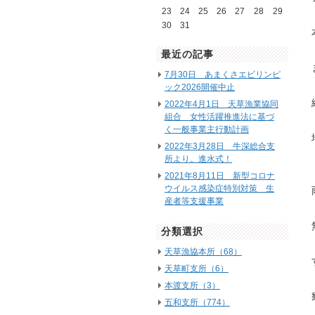
23
24
25
26
27
28
29
30
31
最近の記事
7月30日 あまくさエビリンピ
ック2026開催中止
2022年4月1日 天草漁業協同
組合 女性活躍推進法に基づ
く一般事業主行動計画
2022年3月28日 牛深総合支
所より。進水式！
2021年8月11日 新型コロナ
ウイルス感染症特別対策 生
産者等支援事業
分類選択
天草漁協本所（68）
天草町支所（6）
本渡支所（3）
五和支所（774）