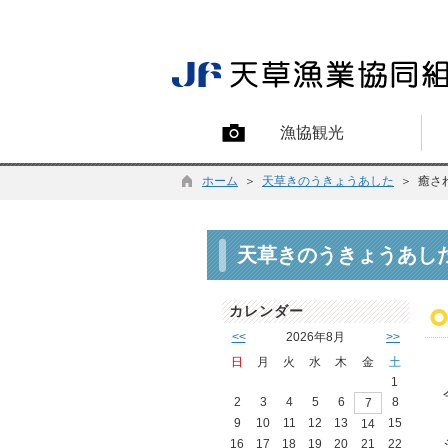
漁協観光
ホーム
＞
天草きのうきょうあした
＞ 癒さ
天草きのうきょうあし
カレンダー
<<
2026年8月
>>
日
月
火
水
木
金
土
1
2
3
4
5
6
8
7
9
10
11
12
13
15
14
16
17
18
19
20
21
22