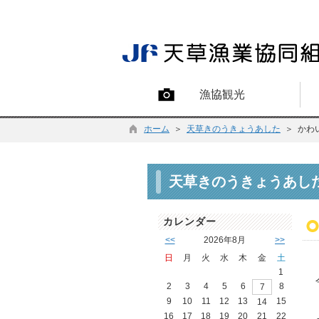
漁協観光
ホーム
＞
天草きのうきょうあした
＞ かわ
天草きのうきょうあし
カレンダー
<<
2026年8月
>>
日
月
火
水
木
金
土
1
2
3
4
5
6
8
7
9
10
11
12
13
15
14
16
17
18
19
20
21
22