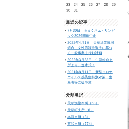
23
24
25
26
27
28
29
30
31
最近の記事
7月30日 あまくさエビリンピ
ック2026開催中止
2022年4月1日 天草漁業協同
組合 女性活躍推進法に基づ
く一般事業主行動計画
2022年3月28日 牛深総合支
所より。進水式！
2021年8月11日 新型コロナ
ウイルス感染症特別対策 生
産者等支援事業
分類選択
天草漁協本所（68）
天草町支所（6）
本渡支所（3）
五和支所（774）