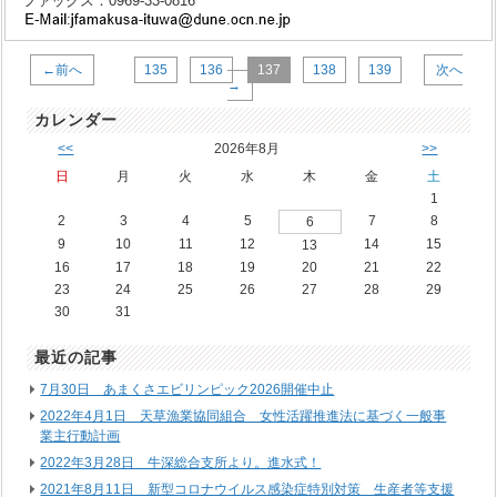
ファックス：0969-33-0816
←前へ
135
136
137
138
139
次へ
→
カレンダー
<<
2026年8月
>>
日
月
火
水
木
金
土
1
2
3
4
5
7
8
6
9
10
11
12
14
15
13
16
17
18
19
20
21
22
23
24
25
26
27
28
29
30
31
最近の記事
7月30日 あまくさエビリンピック2026開催中止
2022年4月1日 天草漁業協同組合 女性活躍推進法に基づく一般事
業主行動計画
2022年3月28日 牛深総合支所より。進水式！
2021年8月11日 新型コロナウイルス感染症特別対策 生産者等支援