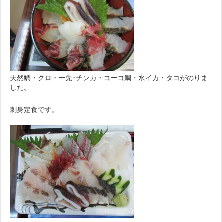
天然鯛・クロ・一先･チンカ・コーコ鯛・水イカ・タコがのりま
した。
刺身定食です。