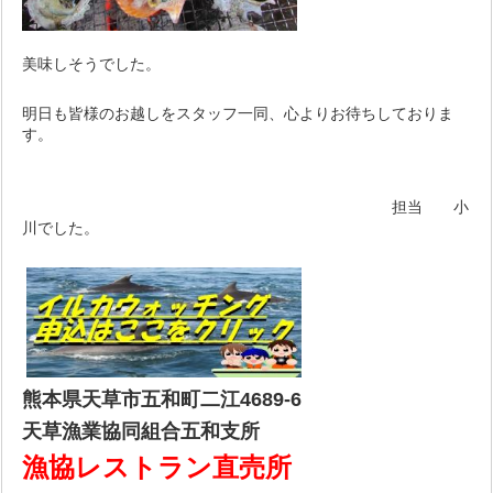
美味しそうでした。
明日も皆様のお越しをスタッフ一同、心よりお待ちしておりま
す。
担当 小
川でした。
熊本県天草市五和町二江4689-6
天草漁業協同組合五和支所
漁協レストラン直売所