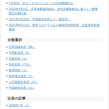
7月30日 あまくさエビリンピック2026開催中止
2022年4月1日 天草漁業協同組合 女性活躍推進法に基づく一般事
業主行動計画
2022年3月28日 牛深総合支所より。進水式！
2021年8月11日 新型コロナウイルス感染症特別対策 生産者等支援
事業
分類選択
天草漁協本所（68）
天草町支所（6）
本渡支所（3）
五和支所（774）
崎津支所（1）
佐伊津出張所（2）
上天草総合支所（47）
牛深総合支所（31）
以前の記事
2026年7月（1）