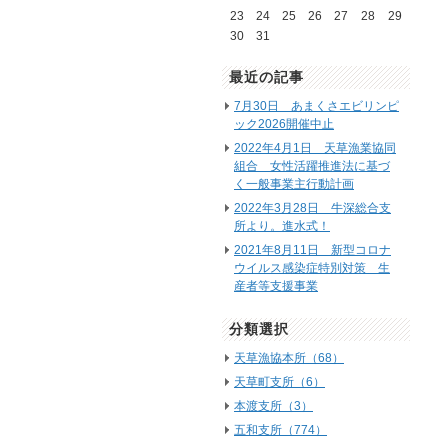
23
24
25
26
27
28
29
30
31
最近の記事
7月30日 あまくさエビリンピ
ック2026開催中止
2022年4月1日 天草漁業協同
組合 女性活躍推進法に基づ
く一般事業主行動計画
2022年3月28日 牛深総合支
所より。進水式！
2021年8月11日 新型コロナ
ウイルス感染症特別対策 生
産者等支援事業
分類選択
天草漁協本所（68）
天草町支所（6）
本渡支所（3）
五和支所（774）