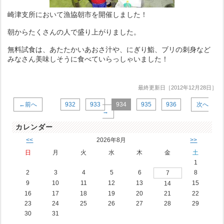
崎津支所において漁協朝市を開催しました！
朝からたくさんの人で盛り上がりました。
無料試食は、あたたかいあおさ汁や、にぎり鮨、ブリの刺身など
みなさん美味しそうに食べていらっしゃいました！
最終更新日［2012年12月28日］
←前へ
932
933
934
935
936
次へ
→
カレンダー
<<
2026年8月
>>
日
月
火
水
木
金
土
1
2
3
4
5
6
8
7
9
10
11
12
13
15
14
16
17
18
19
20
21
22
23
24
25
26
27
28
29
30
31