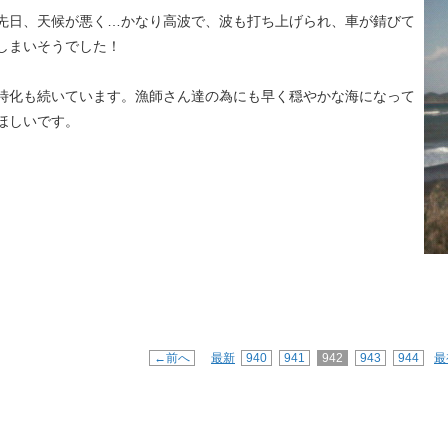
先日、天候が悪く…かなり高波で、波も打ち上げられ、車が錆びて
しまいそうでした！
時化も続いています。漁師さん達の為にも早く穏やかな海になって
ほしいです。
←前へ
最新
940
941
942
943
944
最