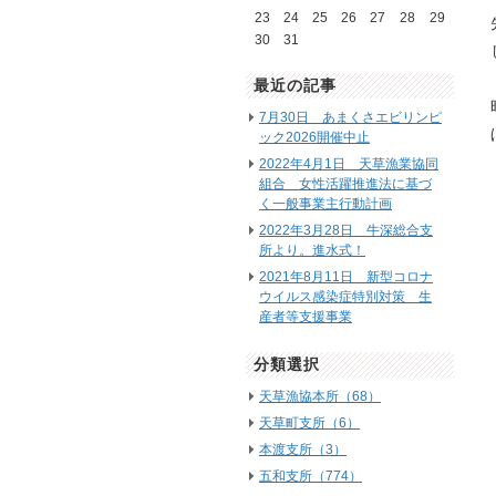
23
24
25
26
27
28
29
30
31
最近の記事
7月30日 あまくさエビリンピ
ック2026開催中止
2022年4月1日 天草漁業協同
組合 女性活躍推進法に基づ
く一般事業主行動計画
2022年3月28日 牛深総合支
所より。進水式！
2021年8月11日 新型コロナ
ウイルス感染症特別対策 生
産者等支援事業
分類選択
天草漁協本所（68）
天草町支所（6）
本渡支所（3）
五和支所（774）