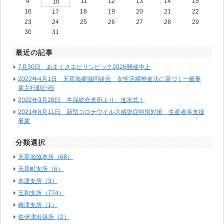
9
11
12
13
14
15
10
16
18
19
20
21
22
17
23
24
25
26
27
28
29
30
31
最近の記事
7月30日 あまくさエビリンピック2026開催中止
2022年4月1日 天草漁業協同組合 女性活躍推進法に基づく一般事
業主行動計画
2022年3月28日 牛深総合支所より。進水式！
2021年8月11日 新型コロナウイルス感染症特別対策 生産者等支援
事業
分類選択
天草漁協本所（68）
天草町支所（6）
本渡支所（3）
五和支所（774）
崎津支所（1）
佐伊津出張所（2）