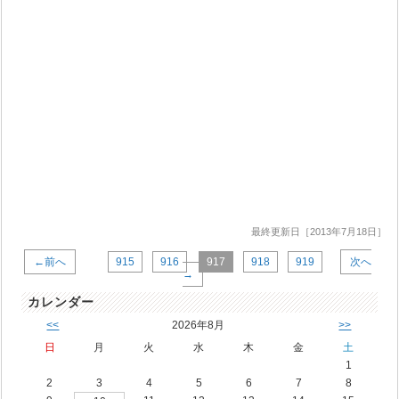
最終更新日［2013年7月18日］
←前へ
915
916
917
918
919
次へ
→
カレンダー
<<
2026年8月
>>
日
月
火
水
木
金
土
1
2
3
4
5
6
7
8