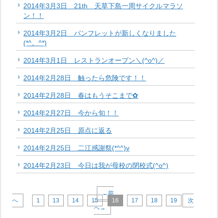
2014年3月3日 21th 天草下島一周サイクルマラソ
ン！！
2014年3月2日 パンフレットが新しくなりました
(*^。^*)
2014年3月1日 レストランオープン＼(^o^)／
2014年2月28日 触ったら危険です！！
2014年2月28日 春はもうそこまで✿
2014年2月27日 今から旬！！
2014年2月25日 原点に返る
2014年2月25日 二江感謝祭(*^^)v
2014年2月23日 今日は我が母校の閉校式(^o^)
←前
へ
1
13
14
15
16
17
18
19
次
へ→