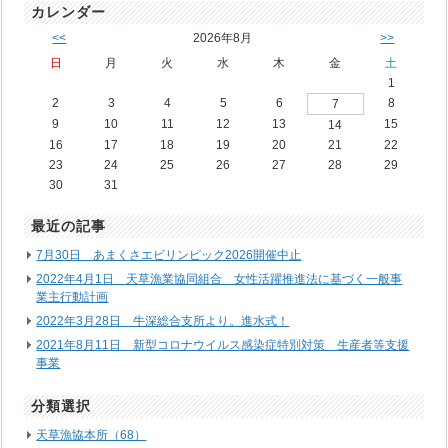
カレンダー
<<
2026年8月
>>
日
月
火
水
木
金
土
1
2
3
4
5
6
8
7
9
10
11
12
13
15
14
16
17
18
19
20
21
22
23
24
25
26
27
28
29
30
31
最近の記事
7月30日 あまくさエビリンピック2026開催中止
2022年4月1日 天草漁業協同組合 女性活躍推進法に基づく一般事
業主行動計画
2022年3月28日 牛深総合支所より。進水式！
2021年8月11日 新型コロナウイルス感染症特別対策 生産者等支援
事業
分類選択
天草漁協本所（68）