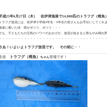
平成
25
年
6
月
27
日（木） 佐伊津漁港で
14,000
匹のトラフグ（稚魚
トラフグ放流には、佐伊津小学校
4
年生・
6
年生の皆さんもお手伝いしてくれ
漁港に着いた頃 雨がポツリ、ポツリ・・・
でも、子どもたちの元気のパワーのおかげか、放流が始まると雨もやみ晴れ
・・・・・・・・・・・・・・・・・・・・・・・・・・・・・・・・・・
さあ！いよいよトラフグ放流です。 その前に・・
主役
トラフグ（稚魚）
登場です！
ちゃん