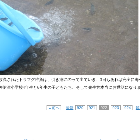
放流されたトラフグ稚魚は、引き潮にのって出ていき、
日もあれば完全に海
3
佐伊津小学校
年生と
年生の子どもたち、そして先生方本当にお世話になり
4
6
←前へ
最新
920
921
922
923
924
最