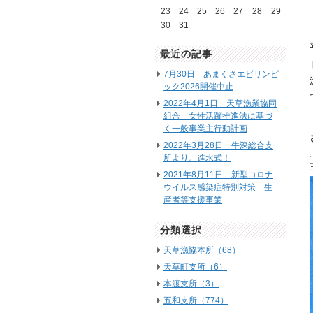
23
24
25
26
27
28
29
30
31
最近の記事
7月30日 あまくさエビリンピ
ック2026開催中止
2022年4月1日 天草漁業協同
組合 女性活躍推進法に基づ
く一般事業主行動計画
2022年3月28日 牛深総合支
所より。進水式！
2021年8月11日 新型コロナ
ウイルス感染症特別対策 生
産者等支援事業
分類選択
天草漁協本所（68）
天草町支所（6）
本渡支所（3）
五和支所（774）