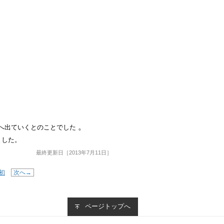
へ出ていくとのことでした
。
ました。
最終更新日［2013年7月11日］
初
次へ→
ページトップへ