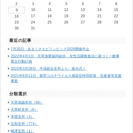
2
3
4
5
6
7
8
10
11
12
13
14
15
9
17
18
19
20
21
22
16
23
24
25
26
27
28
29
30
31
最近の記事
7月30日 あまくさエビリンピック2026開催中止
2022年4月1日 天草漁業協同組合 女性活躍推進法に基づく一般事
業主行動計画
2022年3月28日 牛深総合支所より。進水式！
2021年8月11日 新型コロナウイルス感染症特別対策 生産者等支援
事業
分類選択
天草漁協本所（68）
天草町支所（6）
本渡支所（3）
五和支所（774）
崎津支所（1）