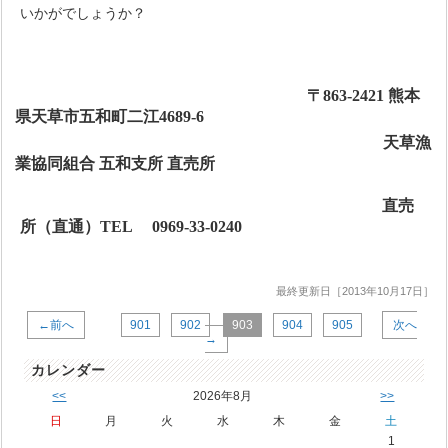
いかがでしょうか？
〒
863-2421
熊本
県天草市五和町二江
4689-6
天草漁
業協同組合 五和支所 直売所
直売
所（直通）
TEL
0969-33-0240
最終更新日［2013年10月17日］
←前へ
901
902
903
904
905
次へ
→
カレンダー
<<
2026年8月
>>
日
月
火
水
木
金
土
1