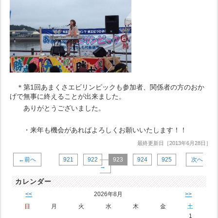
＊第1回あまくさエビリンピックも参加者、関係者の方のおか
げで無事に終えることが出来ました。
ありがとうございました。
・来年も機会があればよろしくお願いいたします！！
最終更新日［2013年6月28日］
←前へ
921
922
923
924
925
次へ
→
カレンダー
<<
2026年8月
>>
日
月
火
水
木
金
土
1