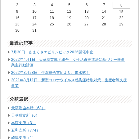
2
3
4
5
6
7
8
9
10
11
12
13
14
15
16
17
18
19
20
21
22
23
24
25
26
27
28
29
30
31
最近の記事
7月30日 あまくさエビリンピック2026開催中止
2022年4月1日 天草漁業協同組合 女性活躍推進法に基づく一般事
業主行動計画
2022年3月28日 牛深総合支所より。進水式！
2021年8月11日 新型コロナウイルス感染症特別対策 生産者等支援
事業
分類選択
天草漁協本所（68）
天草町支所（6）
本渡支所（3）
五和支所（774）
崎津支所（1）