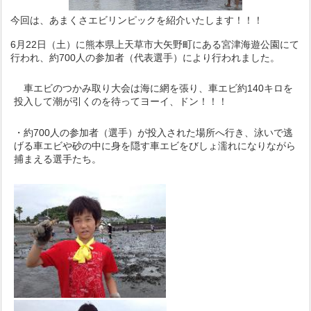
今回は、あまくさエビリンピックを紹介いたします！！！
6月22日（土）に熊本県上天草市大矢野町にある宮津海遊公園にて
行われ、約700人の参加者（代表選手）により行われました。
車エビのつかみ取り大会は海に網を張り、車エビ約140キロを
投入して潮が引くのを待ってヨーイ、ドン！！！
・約700人の参加者（選手）が投入された場所へ行き、泳いで逃
げる車エビや砂の中に身を隠す車エビをびしょ濡れになりながら
捕まえる選手たち。