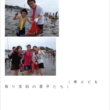
（ 車 エ ビ を
取 り 笑 顔 の 選 手 た ち ）