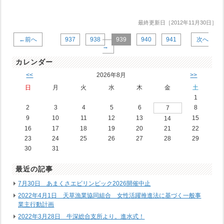
最終更新日［2012年11月30日］
←前へ
937
938
939
940
941
次へ
→
カレンダー
<<
2026年8月
>>
日
月
火
水
木
金
土
1
2
3
4
5
6
8
7
9
10
11
12
13
15
14
16
17
18
19
20
21
22
23
24
25
26
27
28
29
30
31
最近の記事
7月30日 あまくさエビリンピック2026開催中止
2022年4月1日 天草漁業協同組合 女性活躍推進法に基づく一般事
業主行動計画
2022年3月28日 牛深総合支所より。進水式！