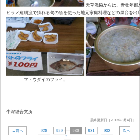
天草漁協からは、青壮年部
ヒラメ建網漁で獲れる旬の魚を使った地元家庭料理などの屋台を出
マトウダイのフライ。 あんこ
牛深総合支所
最終更新日［2013年3月4日］
←前へ
928
929
930
931
932
次へ
→