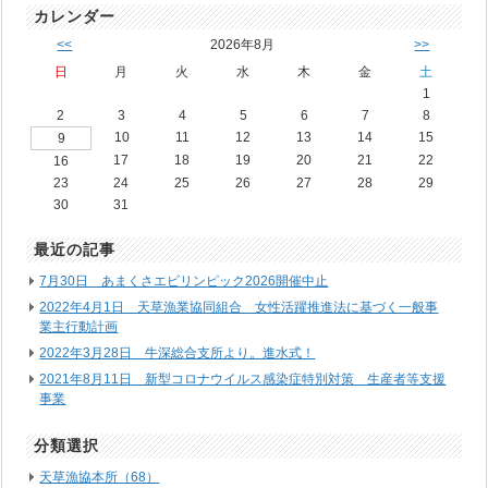
カレンダー
<<
2026年8月
>>
日
月
火
水
木
金
土
1
2
3
4
5
6
7
8
10
11
12
13
14
15
9
17
18
19
20
21
22
16
23
24
25
26
27
28
29
30
31
最近の記事
7月30日 あまくさエビリンピック2026開催中止
2022年4月1日 天草漁業協同組合 女性活躍推進法に基づく一般事
業主行動計画
2022年3月28日 牛深総合支所より。進水式！
2021年8月11日 新型コロナウイルス感染症特別対策 生産者等支援
事業
分類選択
天草漁協本所（68）