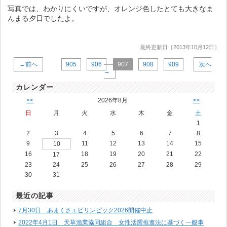
写真では、わかりにくいですが、オレンジ色したとても大きなま
んまる夕日でしたよ。
最終更新日［2013年10月12日］
←前へ
905
906
907
908
909
次へ
→
カレンダー
<<
2026年8月
>>
日
月
火
水
木
金
土
1
2
3
4
5
6
7
8
9
11
12
13
14
15
10
16
18
19
20
21
22
17
23
24
25
26
27
28
29
30
31
最近の記事
7月30日 あまくさエビリンピック2026開催中止
2022年4月1日 天草漁業協同組合 女性活躍推進法に基づく一般事