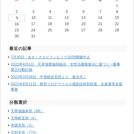
1
2
3
4
5
6
7
8
10
11
12
13
14
15
9
17
18
19
20
21
22
16
23
24
25
26
27
28
29
30
31
最近の記事
7月30日 あまくさエビリンピック2026開催中止
2022年4月1日 天草漁業協同組合 女性活躍推進法に基づく一般事
業主行動計画
2022年3月28日 牛深総合支所より。進水式！
2021年8月11日 新型コロナウイルス感染症特別対策 生産者等支援
事業
分類選択
天草漁協本所（68）
天草町支所（6）
本渡支所（3）
五和支所（774）