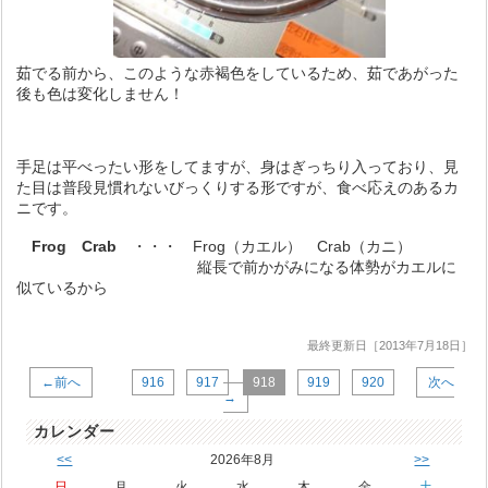
茹でる前から、このような赤褐色をしているため、茹であがった
後も色は変化しません！
手足は平べったい形をしてますが、身はぎっちり入っており、見
た目は普段見慣れないびっくりする形ですが、食べ応えのあるカ
ニです。
Frog Crab
・・・ Frog（カエル） Crab（カニ）
縦長で前かがみになる体勢がカエルに
似ているから
最終更新日［2013年7月18日］
←前へ
916
917
918
919
920
次へ
→
カレンダー
<<
2026年8月
>>
日
月
火
水
木
金
土