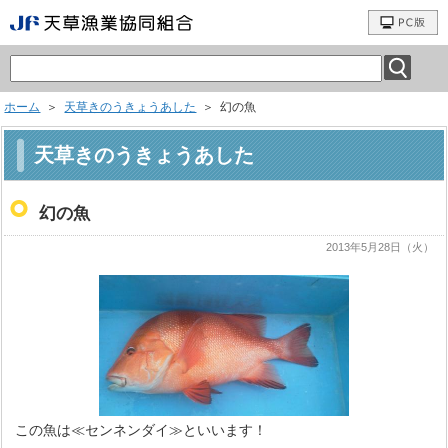
ホーム
＞
天草きのうきょうあした
＞ 幻の魚
天草きのうきょうあした
幻の魚
2013年5月28日（火）
この魚は≪センネンダイ≫といいます！