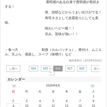
透明感のある白身で透明感が長続き
する！
骨、頭部などからうまい出汁がでる！
寿司ネタとして皮霜造りにしても美
味。
味わいヘビー級！！
甘み、旨味が強い！！
・食べ方 刺身（カルパッチョ）、煮付け、ムニエ
ル、天ぷら、酒蒸し、スープ（味噌汁）など
最終更新日［2013年6月6日］
←前へ
924
925
926
927
928
次へ
→
カレンダー
<<
2026年8月
>>
日
月
火
水
木
金
土
1
2
3
4
5
6
7
8
10
11
12
13
14
15
9