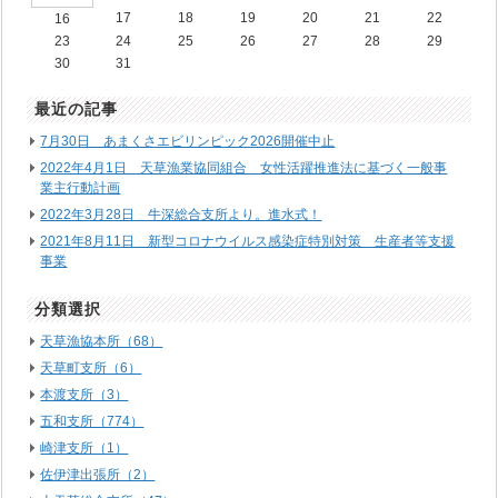
17
18
19
20
21
22
16
23
24
25
26
27
28
29
30
31
最近の記事
7月30日 あまくさエビリンピック2026開催中止
2022年4月1日 天草漁業協同組合 女性活躍推進法に基づく一般事
業主行動計画
2022年3月28日 牛深総合支所より。進水式！
2021年8月11日 新型コロナウイルス感染症特別対策 生産者等支援
事業
分類選択
天草漁協本所（68）
天草町支所（6）
本渡支所（3）
五和支所（774）
崎津支所（1）
佐伊津出張所（2）