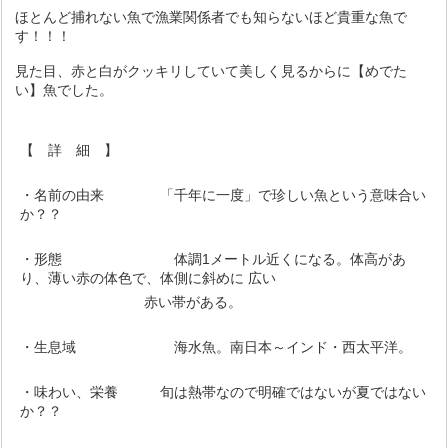
ほとんど捕れない魚で漁業関係者でも知らないほど貴重な魚で
す！！！
見た目、赤と白がクッキリしていて美しく見るからに【めでた
い】魚でした。
【 詳 細 】
・名前の由来 「千年に一度」で珍しい魚という意味合い
か？？
・形態 体調1メートル近くになる。体高があ
り、薄い赤の体色で、体側に斜めに 広い
赤い帯がある。
・生息域 海水魚。南日本～インド・西太平洋。
・味わい、栄養 旬は熱帯なので明確ではないが夏ではない
か？？