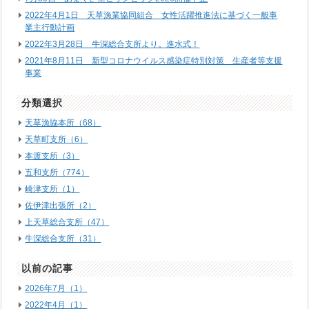
2022年4月1日 天草漁業協同組合 女性活躍推進法に基づく一般事
業主行動計画
2022年3月28日 牛深総合支所より。進水式！
2021年8月11日 新型コロナウイルス感染症特別対策 生産者等支援
事業
分類選択
天草漁協本所（68）
天草町支所（6）
本渡支所（3）
五和支所（774）
崎津支所（1）
佐伊津出張所（2）
上天草総合支所（47）
牛深総合支所（31）
以前の記事
2026年7月（1）
2022年4月（1）