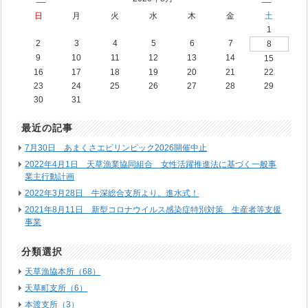
日
月
火
水
木
金
土
1
2
3
4
5
6
7
8
9
10
11
12
13
14
15
16
17
18
19
20
21
22
23
24
25
26
27
28
29
30
31
最近の記事
7月30日 あまくさエビリンピック2026開催中止
2022年4月1日 天草漁業協同組合 女性活躍推進法に基づく一般事
業主行動計画
2022年3月28日 牛深総合支所より。進水式！
2021年8月11日 新型コロナウイルス感染症特別対策 生産者等支援
事業
分類選択
天草漁協本所（68）
天草町支所（6）
本渡支所（3）