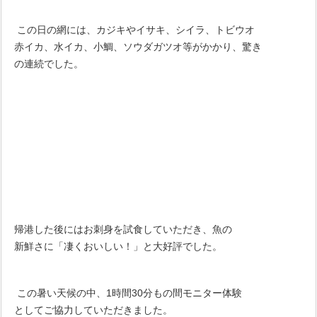
この日の網には、カジキやイサキ、シイラ、トビウオ
赤イカ、水イカ、小鯛、ソウダガツオ等がかかり、驚き
の連続でした。
帰港した後にはお刺身を試食していただき、魚の
新鮮さに「凄くおいしい！」と大好評でした。
この暑い天候の中、1時間30分もの間モニター体験
としてご協力していただきました。