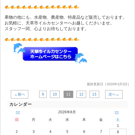
果物の他にも、水産物、農産物、特産品など販売しております。
お気軽に、天草市イルカセンターへお越しくださいませ。
スタッフ一同、心よりお待ちしております。
最終更新日［2020年3月3日］
←前へ
9
10
11
12
13
次へ→
カレンダー
<<
2026年8月
>>
日
月
火
水
木
金
土
1
2
3
4
5
6
7
8