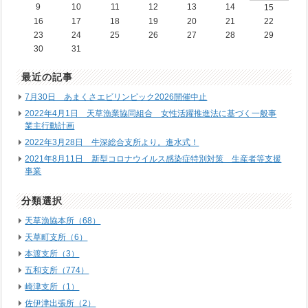
9
10
11
12
13
14
15
16
17
18
19
20
21
22
23
24
25
26
27
28
29
30
31
最近の記事
7月30日 あまくさエビリンピック2026開催中止
2022年4月1日 天草漁業協同組合 女性活躍推進法に基づく一般事
業主行動計画
2022年3月28日 牛深総合支所より。進水式！
2021年8月11日 新型コロナウイルス感染症特別対策 生産者等支援
事業
分類選択
天草漁協本所（68）
天草町支所（6）
本渡支所（3）
五和支所（774）
崎津支所（1）
佐伊津出張所（2）