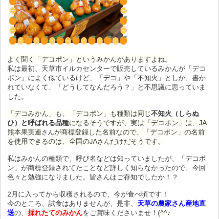
よく聞く「デコポン」というみかんがありますよね。
私は最初、天草市イルカセンターで販売しているみかんが「デコ
ポン」によく似ているけど、「デコ」や「不知火」としか、書か
れていなくて、「どうしてなんだろう？」と不思議に思っていま
した。
「デコみかん」も、「デコポン」も種類は同じ
不知火（しらぬ
ひ）と呼ばれる品種
になるそうですが、実は
「デコポン」は、JA
熊本果実連
が商標登録した名前なので、
「デコポン」の名前
さん
を使用できるのは、
全国のJA
だけだそうです
。
さん
私はみかんの種類で、呼び名などは知っていましたが、「デコポ
ン」が商標登録されてたことなど詳しく知らなかったので、今回
色々と勉強になりました。皆さんはご存知でしたか！？
2月に入ってから収穫されるので、今が食べ頃です！
今のところ、試食はありませんが、是非、
天草の農家さん産地直
送
の、
採れたてのみかん
をご賞味くださいませ！
(^^♪