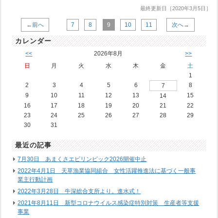
最終更新日［2020年3月5日］
←前へ
7
8
9
10
11
次へ→
カレンダー
<<
2026年8月
>>
日
月
火
水
木
金
土
1
2
3
4
5
6
8
7
9
10
11
12
13
15
14
16
17
18
19
20
21
22
23
24
25
26
27
28
29
30
31
最近の記事
7月30日 あまくさエビリンピック2026開催中止
2022年4月1日 天草漁業協同組合 女性活躍推進法に基づく一般事
業主行動計画
2022年3月28日 牛深総合支所より。進水式！
2021年8月11日 新型コロナウイルス感染症特別対策 生産者等支援
事業