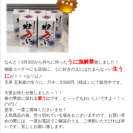
うに漁解禁
なんと！3月3日から待ちに待った
致しました！
生う
物販コーナーにも店頭に、
うに
好きの人にはたまらな～い
に
が！！ヾ(≧▽≦)ノ
天草 五和産の生うに、只今、3,500円（税込）にて販売中です。
大変お待たせ致しました～！！
春の季節に採れる
紫うに
です。と～ってもおいしいですよ～！＼
(^o^)／
是非、一度ご賞味くださいませ！
人気商品の為、売り切れている場合もございますので、お買い求
めの際には、一度お電話でご確認のうえ、ご来館いただければ幸
いです。宜しくお願い致します。