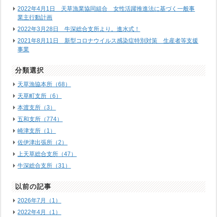
2022年4月1日 天草漁業協同組合 女性活躍推進法に基づく一般事
業主行動計画
2022年3月28日 牛深総合支所より。進水式！
2021年8月11日 新型コロナウイルス感染症特別対策 生産者等支援
事業
分類選択
天草漁協本所（68）
天草町支所（6）
本渡支所（3）
五和支所（774）
崎津支所（1）
佐伊津出張所（2）
上天草総合支所（47）
牛深総合支所（31）
以前の記事
2026年7月（1）
2022年4月（1）