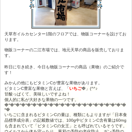
天草市イルカセンター1階のフロアでは、物販コーナーを設けてお
ります。
物販コーナーの二江市場では、地元天草の商品を販売しておりま
す。
昨日に引き続き、
今日も物販コーナーの商品（果物）のご紹介で
す！
みかんの他にもビタミンCが豊富な果物があります。
ビタミンC豊富な果物と言えば、「
いちご
🍓」(^^♪
甘酸っぱくて、美味しいですよね！
個人的に私が大好きな果物の一つです。
🍓*🍓*🍓*🍓*🍓*🍓*🍓*🍓*🍓*🍓*🍓*🍓*🍓*🍓*🍓*🍓*🍓*🍓*🍓*🍓*🍓*🍓
*🍓
いちごに含まれるビタミンCの量は、種類にもよりますが「日本食
品標準成分表」の記載数値では、100g中ビタミンC含有量は60mg
も含まれていて「ビタミンCの女王」とも呼ばれているそうです。
ウイルスから体を守ったり、風邪の予防や老化防止、ガン予防の