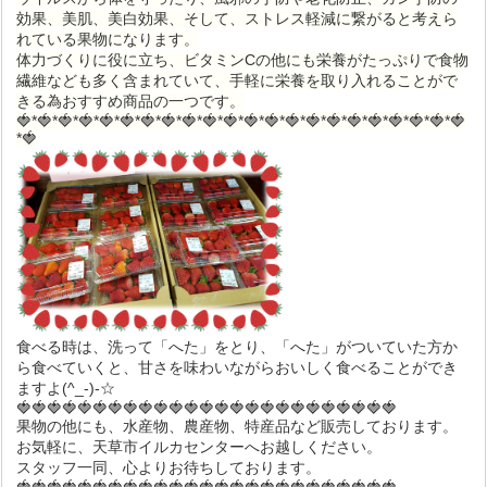
効果、美肌、美白効果、そして、ストレス軽減に繋がると考えら
れている果物になります。
体力づくりに役に立ち、ビタミンC
の他にも栄養がたっぷりで食物
繊維なども多く含まれていて、
手軽に栄養を取り入れることがで
きる為おすすめ商品の一つです。
🍓*🍓*🍓*🍓*🍓*🍓*🍓*🍓*🍓*🍓*🍓*🍓*🍓*🍓*🍓*🍓*🍓*🍓*🍓*🍓*🍓*🍓
*🍓
食べる時は、洗って「へた」をとり、「へた」がついていた方か
ら食べていくと、甘さを味わいながらおいしく食べることができ
ますよ(^_-)-☆
🍓🍓🍓🍓🍓🍓🍓🍓🍓🍓🍓🍓🍓🍓🍓🍓🍓🍓🍓🍓🍓🍓🍓🍓🍓
果物の他にも、水産物、農産物、特産品など販売しております。
お気軽に、天草市イルカセンターへお越しください。
スタッフ一同、心よりお待ちしております。
🍓🍓🍓🍓🍓🍓🍓🍓🍓🍓🍓🍓🍓🍓🍓🍓🍓🍓🍓🍓🍓🍓🍓🍓🍓