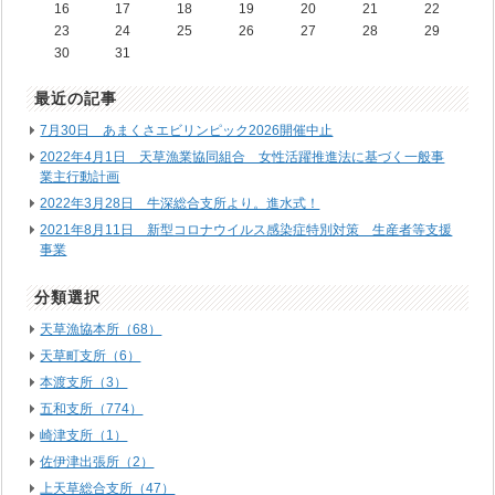
16
17
18
19
20
21
22
23
24
25
26
27
28
29
30
31
最近の記事
7月30日 あまくさエビリンピック2026開催中止
2022年4月1日 天草漁業協同組合 女性活躍推進法に基づく一般事
業主行動計画
2022年3月28日 牛深総合支所より。進水式！
2021年8月11日 新型コロナウイルス感染症特別対策 生産者等支援
事業
分類選択
天草漁協本所（68）
天草町支所（6）
本渡支所（3）
五和支所（774）
崎津支所（1）
佐伊津出張所（2）
上天草総合支所（47）