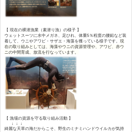
【 現在の裸潜漁業（素潜り漁）の様子 】
ウェットスーツに水中メガネ、足ひれ、体重5％程度の腰鉛など装
着して、ウニやアワビ・サザエ・海藻を獲っている様子です。
現
在の取り組みとしては、海藻やウニの資源管理や、アワビ、赤ウ
ニの中間育成、放流を行なっています。
【 漁場の資源を守る取り組み活動 】
↓ ↓ ↓
綺麗な天草の海だからこそ、野生のミナミハンドウイルカが気持