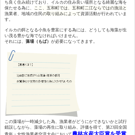
ち良く住み続けており、イルカの住み良い場所となる綺麗な海を
保たせる為に、
ここ、五和町では、五和町二江ならではの漁法と
漁業者、地域の住民
の取り組みによって
資源活動が行われていま
す。
イルカの餌となる小魚を豊富にする為には、どうしても海藻が生
い茂る豊かな海でなければいけません。
それには、
藻場（もば）
が必要になってきます。
この藻場が一時減少した為、漁業者がどうにかできないかと試行
錯誤しながら、藻場の再生に取り組み、評価を得て、
第23回全国
農林水産大臣賞を受賞
青年・女性漁業者交流大会において