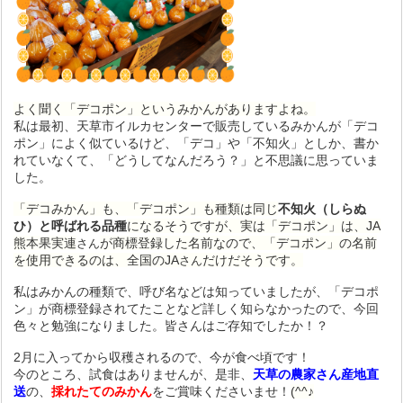
よく聞く「デコポン」というみかんがありますよね。
私は最初、天草市イルカセンターで販売しているみかんが「デコ
ポン」によく似ているけど、「デコ」や「不知火」としか、書か
れていなくて、「どうしてなんだろう？」と不思議に思っていま
した。
「デコみかん」も、「デコポン」も種類は同じ
不知火（しらぬ
ひ）と呼ばれる品種
になるそうですが、実は
「デコポン」は、JA
熊本果実連
が商標登録した名前なので、
「デコポン」の名前
さん
を使用できるのは、
全国のJA
だけだそうです
。
さん
私はみかんの種類で、呼び名などは知っていましたが、「デコポ
ン」が商標登録されてたことなど詳しく知らなかったので、今回
色々と勉強になりました。皆さんはご存知でしたか！？
2月に入ってから収穫されるので、今が食べ頃です！
今のところ、試食はありませんが、是非、
天草の農家さん産地直
送
の、
採れたてのみかん
をご賞味くださいませ！
(^^♪