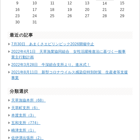
9
10
11
12
13
15
14
16
17
18
19
20
21
22
23
24
25
26
27
28
29
30
31
最近の記事
7月30日 あまくさエビリンピック2026開催中止
2022年4月1日 天草漁業協同組合 女性活躍推進法に基づく一般事
業主行動計画
2022年3月28日 牛深総合支所より。進水式！
2021年8月11日 新型コロナウイルス感染症特別対策 生産者等支援
事業
分類選択
天草漁協本所（68）
天草町支所（6）
本渡支所（3）
五和支所（774）
崎津支所（1）
佐伊津出張所（2）