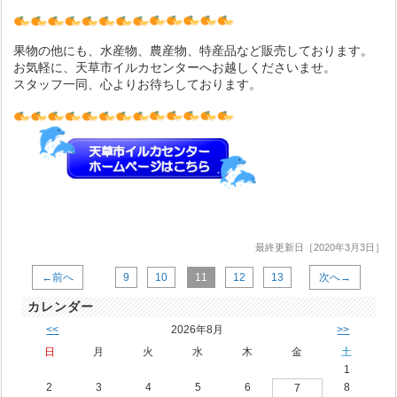
果物の他にも、水産物、農産物、特産品など販売しております。
お気軽に、天草市イルカセンターへお越しくださいませ。
スタッフ一同、心よりお待ちしております。
最終更新日［2020年3月3日］
←前へ
9
10
11
12
13
次へ→
カレンダー
<<
2026年8月
>>
日
月
火
水
木
金
土
1
2
3
4
5
6
8
7