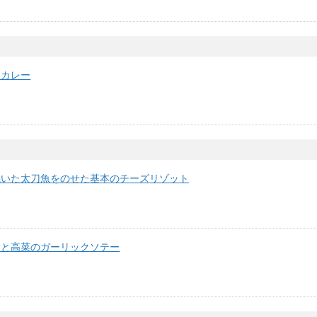
ュカレー
焼いた太刀魚をのせた基本のチーズリゾット
ナと高菜のガーリックソテー