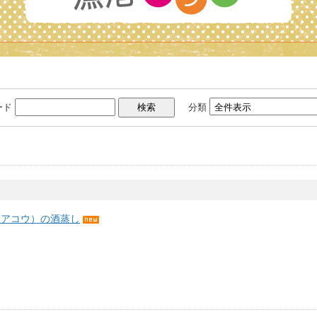
ード
分類
（アコウ）の酒蒸し