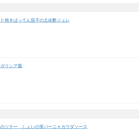
蛸と焼きばってん茄子の土佐酢ジュレ
のガリシア風
魚のソテー しょいの実バーニャカウダソース