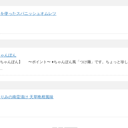
物を使ったスパニッシュオムレツ
ちゃんぽん
けちゃんぽん】 〜ポイント〜 ♦ちゃんぽん風「つけ麺」です。ちょっと珍
…
りみの南蛮漬け 天草晩柑風味