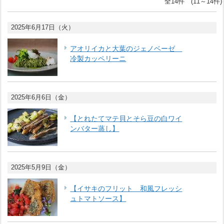
全14件 (11～14件)
2025年6月17日（火）
アオリイカと大葉のジェノベーゼ
冷製カッペリーニ
2025年6月6日（金）
【とれたてマテ貝とそら豆の白ワイ
ンバター蒸し】
2025年5月9日（金）
【イサキのフリット 和風フレッシ
ュトマトソース】