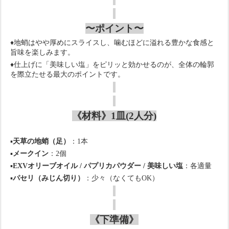
〜ポイント〜
♦
地蛸はやや厚めにスライスし、噛むほどに溢れる豊かな食感と
旨味を楽しみます。
♦
仕上げに「美味しい塩」をピリッと効かせるのが、全体の輪郭
を際立たせる最大のポイントです。
《材料》1皿
(
2人分
)
▪️
天草の地蛸（足）
：
1
本
▪️
メークイン
：
2
個
▪️
EXV
オリーブオイル
/
パプリカパウダー
/
美味しい塩
：各適量
▪️
パセリ（みじん切り）
：少々（なくても
OK
）
《下準備》