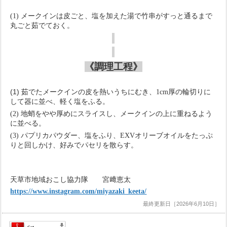
(1) メークインは皮ごと、塩を加えた湯で竹串がすっと通るまで
丸ごと茹でておく。
《調理工程》
(1)
茹でたメークインの皮を熱いうちにむき、
1cm
厚の輪切りに
して器に並べ、軽く塩をふる。
(2)
地蛸をやや厚めにスライスし、メークインの上に重ねるよう
に並べる。
(3) パプリカパウダー、塩をふり、
EXV
オリーブオイルをたっぷ
りと回しかけ、好みでパセリを散らす。
天草市地域おこし協力隊 宮﨑恵太
https://www.instagram.com/miyazaki_keeta/
最終更新日［2026年6月10日］