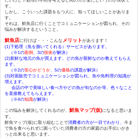
たいけど下処理の手間を考えると肉の方が楽だというのが現状で
す。
しかし、こういった課題をもつ人に、知ってほしいことがありま
す。
それは、鮮魚店に行くことでコミュニケーションが図られ、その
悩みが解決するということ。
鮮魚店
メリット
に行けば・・・こんな
があります！
(1)下処理（魚を捌いてくれる）サービスがあります。
（※1の
面倒
、3の
技術
が解決）
(2)新鮮な地元の魚が買えます。どの魚が新鮮なのか教えてもらえ
ます。
（※2の
安心かどうか
、5の
価格
の課題が解決）
(3)対面販売でコミュニケーションが図られ、魚や魚料理の知識が
増えます。
会話の中で美味しい食べ方やどの魚が旬なのか等、色々なこと
を直接教えてもらえます。
（※4の
知識
が解決）
鮮魚マップ(仮)
この悩みを解決してくれるのが、
になると思いま
す。
鮮魚マップ(仮)に取り組むことで
消費者の方が一目でわかり、
今ま
で魚を食べられずに困っていた消費者の方の家庭のお手伝いがき
っと出来ると思います。