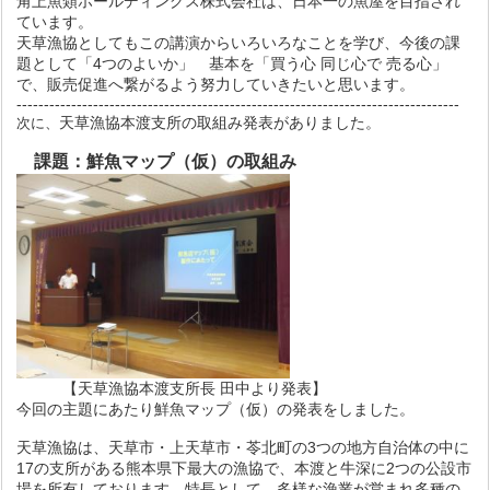
角上魚類ホールディングス株式会社は、
日本一の魚屋を目指され
ています。
天草漁協としてもこの講演からいろいろなことを学び、今後の課
題として「4つのよいか」 基本を「買う心 同じ心で 売る心」
で、販売促進へ繋がるよう努力していきたいと思います。
---------------------------------------------------------------------------------
天草漁協本渡支所の取組み発表がありました。
次に、
課題：鮮魚マップ（仮）の取組み
【天草漁協本渡支所長 田中より発表】
今回の主題にあたり鮮魚マップ（仮）の発表をしました。
天草漁協は、天草市・上天草市・苓北町の
3つの地方自治体の中に
17の支所がある熊本県下最大の漁協で、
本渡と牛深に2つの公設市
場を所有しております。特長として、多様な漁業が営まれ多種の