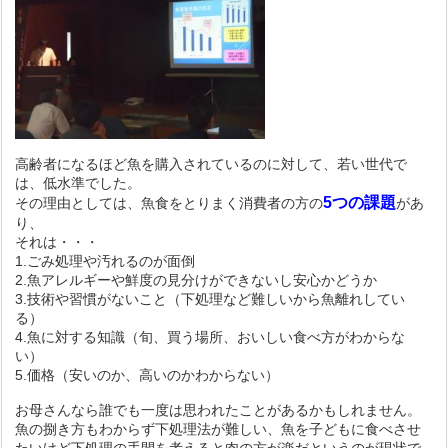
高齢者になるほど魚を購入されているのに対して、若い世代で
は、低水準でした。
5つの課題
その理由としては、魚食をとりまく消費者の方の
があ
り、
それは・・・
1.ごみ処理や汚れるのが面倒
2.魚アレルギーや鮮度の見分けができないし安心かどうか
3.技術や習慣がないこと（
下処理など難しいから魚離れしてい
る
）
4.魚に対する知識（旬、買う場所、おいしい食べ方がわからな
い）
5.価格（安いのか、高いのかわからない）
お母さんなら誰でも一度は思われたことがあるかもしれません。
魚の捌き方もわからず下処理法が難しい、
魚を子どもに食べさせ