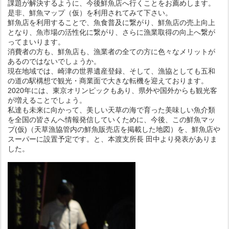
課題が解決するように、今後鮮魚店へ行くことをお薦めします。
是非、鮮魚マップ（仮）を利用されてみて下さい。
鮮魚店を利用することで、
魚食普及に繋がり、鮮魚店の売上向上
となり、魚市場の活性化に繋がり、さらに漁業取得の向上へ繋が
ってまいります。
消費者の方も、鮮魚店も、漁業者の全ての方に色々なメリットが
あるのではないでしょうか
。
現在地域では、崎津の世界遺産登録、そして、漁協としても五和
の道の駅構想で観光・商業面で
大きな転機を迎えております。
2020年には、東京オリンピックもあり、県外や国外からも観光客
が増えることでしょう。
私達も未来に向かって、美しい天草の海で育った美味しい魚介類
を全国の皆さんへ情報発信していくために、
今後、この鮮魚マッ
プ(仮)（天草漁協管内の鮮魚販売店を掲載した地図）を、鮮魚店や
スーパーに設置予定です。と、本渡支所長 田中より発表がありま
した。