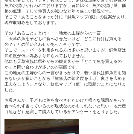
魚の水揚げが行われておりますが、昔に比べ、
魚の水揚げ量、価
格の低迷、そして仲買人の減少など年々厳しい状況です。
そこで！あることをきっかけに『鮮魚マップ(仮)』の提案があり、
現在取組みをしております。
その「あること」とは・・・地元の主婦からの一言
「天草の魚を子どもに食べさせたいけど、どこに行けば買える
の？」との問い合わせがあったそうです。
そこで、スーパーを利用される方は多いと思いますが、鮮魚店は
知名度が低い為あまり知られておりません。
他にも天草漁協に県外からの観光客から「どこで魚を買えるの
か」と問い合わせが多いのが実態です。
この地元の主婦からの一言がきっかけで、若い世代は鮮魚店を知
らない人が多いことから『鮮魚店の知名度を上げ、良さを広める
工夫をしよう』となり、鮮魚マップ（仮）に取組むことになりま
した。
お母さんが、子どもに魚を食べさせたいけど様々な課題があって
食べられず困っているのが現状なのかもしれないと思い、
地元産
（魚など）意識して購入しているかアンケートをとりました。