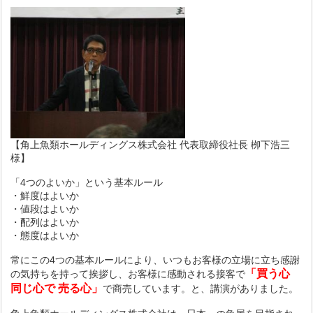
【角上魚類ホールディングス株式会社 代表取締役社長 栁下浩三
様】
「4つのよいか」という基本ルール
・鮮度はよいか
・値段はよいか
・配列はよいか
・態度はよいか
常にこの4つの基本ルールにより、
いつもお客様の立場に立ち
感謝
「買う心
の気持ちを持って挨拶し、
お客様に感動される接客で
同じ心で 売る心」
で商売し
ています。
と、講演がありました。