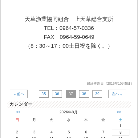
天草漁業協同組合 上天草総合支所
TEL：0964-57-0336
FAX：0964-59-0649
（8：30～17：00土日祝を除く。）
最終更新日［2018年10月5日］
←前へ
35
36
37
38
39
次へ→
カレンダー
<<
2026年8月
>>
日
月
火
水
木
金
土
1
2
3
4
5
6
7
8