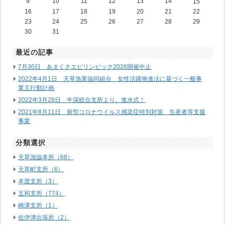
9
10
11
12
13
14
15
16
17
18
19
20
21
22
23
24
25
26
27
28
29
30
31
最近の記事
7月30日 あまくさエビリンピック2026開催中止
2022年4月1日 天草漁業協同組合 女性活躍推進法に基づく一般事
業主行動計画
2022年3月28日 牛深総合支所より。進水式！
2021年8月11日 新型コロナウイルス感染症特別対策 生産者等支援
事業
分類選択
天草漁協本所（68）
天草町支所（6）
本渡支所（3）
五和支所（774）
崎津支所（1）
佐伊津出張所（2）