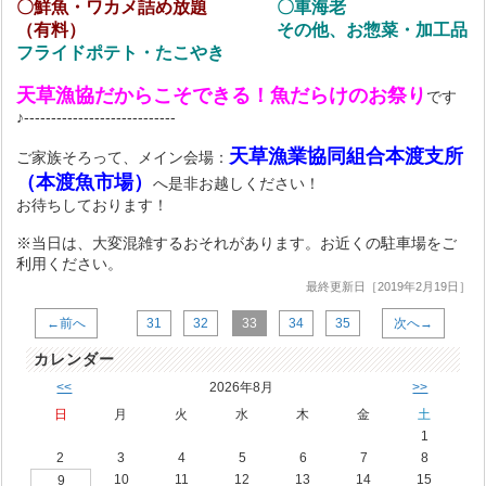
〇鮮魚・ワカメ詰め放題
〇車海老
（有料）
その他、お惣菜・加工品
フライドポテト・たこやき
天草漁協だからこそできる！魚だらけのお祭り
です
♪----------------------------
天草漁業協同組合本渡支所
ご家族そろって、メイン会場：
（本渡魚市場）
へ是非お越しください！
お待ちしております！
※当日は、大変混雑するおそれがあります。お近くの駐車場をご
利用ください。
最終更新日［2019年2月19日］
←前へ
31
32
33
34
35
次へ→
カレンダー
<<
2026年8月
>>
日
月
火
水
木
金
土
1
2
3
4
5
6
7
8
10
11
12
13
14
15
9