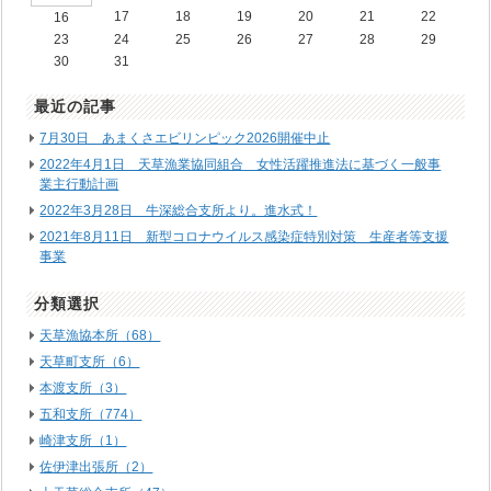
17
18
19
20
21
22
16
23
24
25
26
27
28
29
30
31
最近の記事
7月30日 あまくさエビリンピック2026開催中止
2022年4月1日 天草漁業協同組合 女性活躍推進法に基づく一般事
業主行動計画
2022年3月28日 牛深総合支所より。進水式！
2021年8月11日 新型コロナウイルス感染症特別対策 生産者等支援
事業
分類選択
天草漁協本所（68）
天草町支所（6）
本渡支所（3）
五和支所（774）
崎津支所（1）
佐伊津出張所（2）