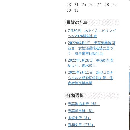
23
24
25
26
27
28
29
30
31
最近の記事
7月30日 あまくさエビリンピ
ック2026開催中止
2022年4月1日 天草漁業協同
組合 女性活躍推進法に基づ
く一般事業主行動計画
2022年3月28日 牛深総合支
所より。進水式！
2021年8月11日 新型コロナ
ウイルス感染症特別対策 生
産者等支援事業
分類選択
天草漁協本所（68）
天草町支所（6）
本渡支所（3）
五和支所（774）