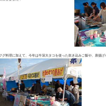
フグ料理に加えて、今年は牛深大タコを使った炊き込みご飯や、唐揚げ