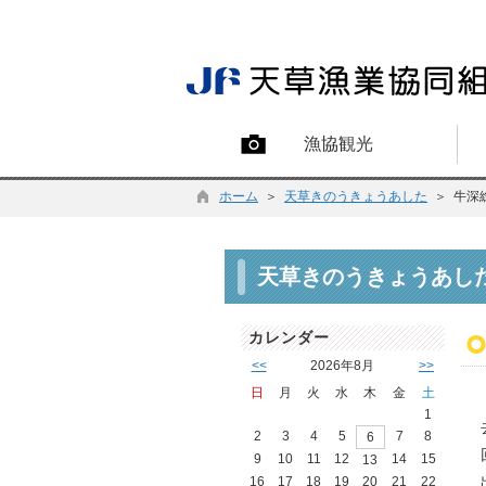
漁協観光
ホーム
＞
天草きのうきょうあした
＞ 牛深
天草きのうきょうあし
カレンダー
<<
2026年8月
>>
日
月
火
水
木
金
土
1
2
3
4
5
7
8
6
9
10
11
12
14
15
13
16
17
18
19
20
21
22