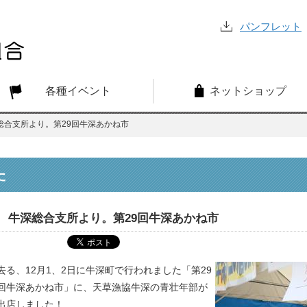
パンフレット
各種イベント
ネットショップ
総合支所より。第29回牛深あかね市
た
牛深総合支所より。第29回牛深あかね市
去る、12月1、2日に牛深町で行われました「第29
回牛深あかね市」に、天草漁協牛深の青壮年部が
出店しました！