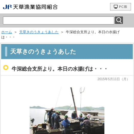
ホーム
＞
天草きのうきょうあした
＞ 牛深総合支所より。本日の水揚げ
は・・・
天草きのうきょうあした
牛深総合支所より。本日の水揚げは・・・
2015年5月11日（月）