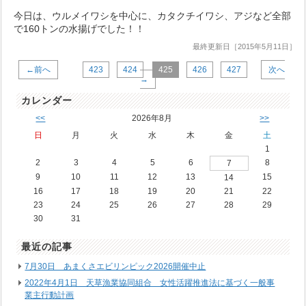
今日は、ウルメイワシを中心に、カタクチイワシ、アジなど全部
で160トンの水揚げでした！！
最終更新日［2015年5月11日］
←前へ
423
424
425
426
427
次へ
→
カレンダー
<<
2026年8月
>>
日
月
火
水
木
金
土
1
2
3
4
5
6
8
7
9
10
11
12
13
15
14
16
17
18
19
20
21
22
23
24
25
26
27
28
29
30
31
最近の記事
7月30日 あまくさエビリンピック2026開催中止
2022年4月1日 天草漁業協同組合 女性活躍推進法に基づく一般事
業主行動計画