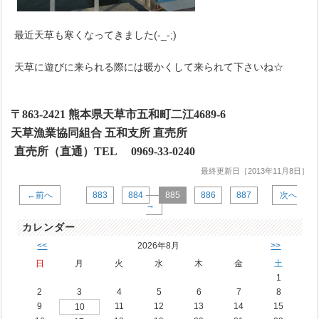
最近天草も寒くなってきました(-_-;)
天草に遊びに来られる際には暖かくして来られて下さいね☆
〒
863-2421
熊本県天草市五和町二江
4689-6
天草漁業協同組合 五和支所 直売所
直売所（直通）
TEL
0969-33-0240
最終更新日［2013年11月8日］
←前へ
883
884
885
886
887
次へ
→
カレンダー
<<
2026年8月
>>
日
月
火
水
木
金
土
1
2
3
4
5
6
7
8
9
11
12
13
14
15
10