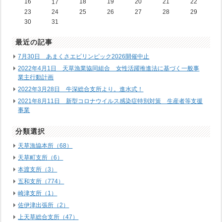
16
18
19
20
21
22
17
23
24
25
26
27
28
29
30
31
最近の記事
7月30日 あまくさエビリンピック2026開催中止
2022年4月1日 天草漁業協同組合 女性活躍推進法に基づく一般事
業主行動計画
2022年3月28日 牛深総合支所より。進水式！
2021年8月11日 新型コロナウイルス感染症特別対策 生産者等支援
事業
分類選択
天草漁協本所（68）
天草町支所（6）
本渡支所（3）
五和支所（774）
崎津支所（1）
佐伊津出張所（2）
上天草総合支所（47）