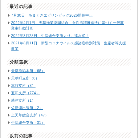
最近の記事
7月30日 あまくさエビリンピック2026開催中止
2022年4月1日 天草漁業協同組合 女性活躍推進法に基づく一般事
業主行動計画
2022年3月28日 牛深総合支所より。進水式！
2021年8月11日 新型コロナウイルス感染症特別対策 生産者等支援
事業
分類選択
天草漁協本所（68）
天草町支所（6）
本渡支所（3）
五和支所（774）
崎津支所（1）
佐伊津出張所（2）
上天草総合支所（47）
牛深総合支所（31）
以前の記事