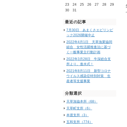
23
24
25
26
27
28
29
30
31
最近の記事
7月30日 あまくさエビリンピ
ック2026開催中止
2022年4月1日 天草漁業協同
組合 女性活躍推進法に基づ
く一般事業主行動計画
2022年3月28日 牛深総合支
所より。進水式！
2021年8月11日 新型コロナ
ウイルス感染症特別対策 生
産者等支援事業
分類選択
天草漁協本所（68）
天草町支所（6）
本渡支所（3）
五和支所（774）