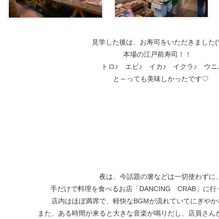
見学した後は、お寿司をいただきました(^^
本場の江戸前寿司！！
トロ♪ エビ♪ イカ♪ イクラ♪ ウニ
と～っても美味しかったです♡
夜は、今話題の箸などは一切使わずに
手だけで料理を食べるお店「DANCING CRAB」に
店内はほぼ満席で、軽快なBGMが流れていてにぎやかな
また、ある時間が来ると大きな音楽が鳴りだし、店員さん