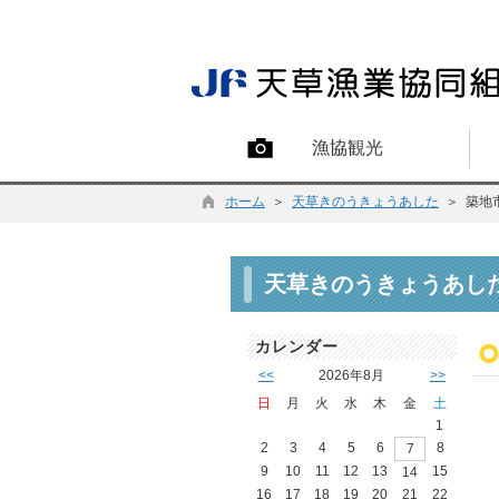
漁協観光
ホーム
＞
天草きのうきょうあした
＞ 築地
天草きのうきょうあし
カレンダー
<<
2026年8月
>>
日
月
火
水
木
金
土
1
2
3
4
5
6
8
7
9
10
11
12
13
15
14
16
17
18
19
20
21
22