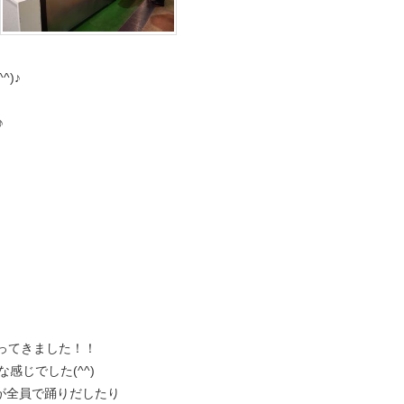
)♪
♪
、
行ってきました！！
感じでした(^^)
が全員で踊りだしたり