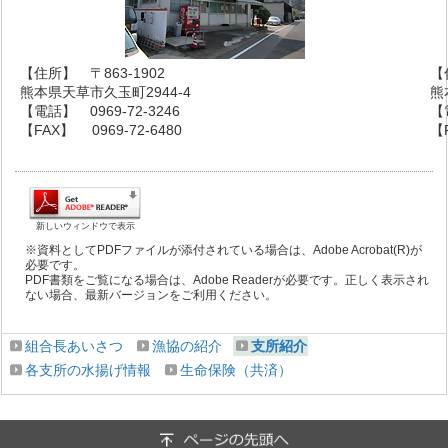
【住所】 〒863-1902
【
熊本県天草市久玉町2944-4
熊
【電話】 0969-72-3246
【
【FAX】 0969-72-6480
【F
新しいウィンドウで表示
※資料としてPDFファイルが添付されている場合は、Adobe Acrobat(R)が
必要です。
PDF書類をご覧になる場合は、Adobe Readerが必要です。正しく表示され
ない場合、最新バージョンをご利用ください。
組合長あいさつ
漁協の紹介
支所紹介
各支所の水揚げ情報
生命保険（共済）