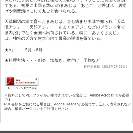
である。初夏に出回る数cmのまあじは「あじご」と呼ばれ、唐揚
げや南蛮漬けにして丸ごと食べられる。
天草周辺の瀬で育ったまあじは、身も締まり美味で知られ「天草
灘アジ」、「天領アジ」、「あまくさアジ」などのブランド名で
県内だけでなく全国へ出荷されている。特に「あまくさあじ」
は、独特の〆方で熊本市内で最高の評価を得ている。
★旬・・・5月～8月
★料理方法・・・刺身、塩焼き、煮付け、干物など
最終更新日［2013年2月25日］
新しいウィンドウで表示
※資料としてPDFファイルが添付されている場合は、Adobe Acrobat(R)が必要
です。
PDF書類をご覧になる場合は、Adobe Readerが必要です。正しく表示されない
場合、最新バージョンをご利用ください。