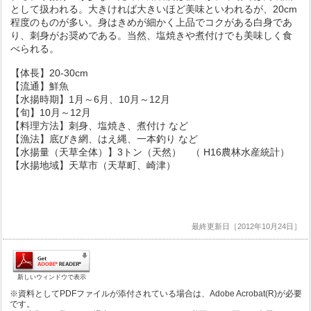
として扱われる。大きければ大きいほど美味といわれるが、20cm
程度のものが多い。身はきめが細かく上品でコクがある白身であ
り、刺身がお奨めである。当然、塩焼きや煮付けでも美味しく食
べられる。
【体長】20-30cm
【流通】鮮魚
【水揚時期】1月～6月、10月～12月
【旬】10月～12月
【料理方法】刺身、塩焼き、煮付け など
【漁法】底びき網、はえ縄、一本釣り など
【水揚量（天草全体）】3トン（天然） （ H16農林水産統計）
【水揚地域】天草市（天草町、崎津）
最終更新日［2012年10月24日］
新しいウィンドウで表示
※資料としてPDFファイルが添付されている場合は、Adobe Acrobat(R)が必要
です。