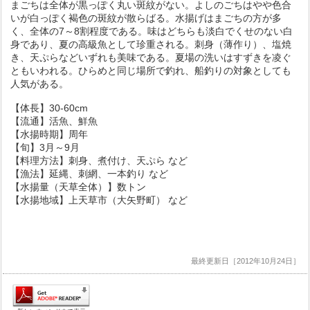
まごちは全体が黒っぽく丸い斑紋がない。よしのごちはやや色合
いが白っぽく褐色の斑紋が散らばる。水揚げはまごちの方が多
く、全体の7～8割程度である。味はどちらも淡白でくせのない白
身であり、夏の高級魚として珍重される。刺身（薄作り）、塩焼
き、天ぷらなどいずれも美味である。夏場の洗いはすずきを凌ぐ
ともいわれる。ひらめと同じ場所で釣れ、船釣りの対象としても
人気がある。
【体長】30-60cm
【流通】活魚、鮮魚
【水揚時期】周年
【旬】3月～9月
【料理方法】刺身、煮付け、天ぷら など
【漁法】延縄、刺網、一本釣り など
【水揚量（天草全体）】数トン
【水揚地域】上天草市（大矢野町） など
最終更新日［2012年10月24日］